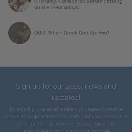
(Probably) Considered Before Settling
on
The Great Gatsby
QUIZ: Which Greek God Are You?
Sign up for our latest news and
updates!
By entering your email address you agree to receive
emails from SparkNotes and verify that you are over the
age of 13. You can view our
Privacy Policy here
.
Unsubscribe from our emails at any time.