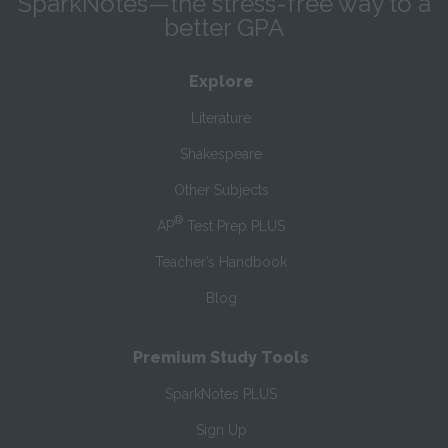
SparkNotes—the stress-free way to a
better GPA
Explore
Literature
Shakespeare
Other Subjects
®
AP
Test Prep PLUS
Teacher’s Handbook
Blog
Premium Study Tools
SparkNotes PLUS
Sign Up