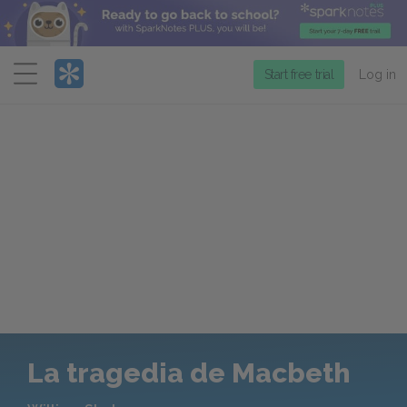
Menu
Start free trial
Log in
La tragedia de Macbeth