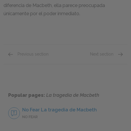
diferencia de Macbeth, ella parece preocupada
únicamente por el poder inmediato.
Previous section
Next section
Acto Primero, Escenas 1–4
Acto Se
Popular pages:
La tragedia de Macbeth
No Fear La tragedia de Macbeth
NO FEAR