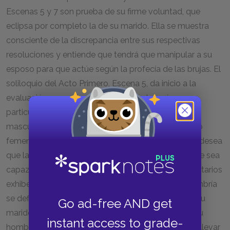
Escenas 5 y 7 son prueba de su firme voluntad, que
eclipsa por completo la de su marido. Ella se muestra
consciente de la discrepancia entre sus respectivas
resoluciones y entiende que tendrá que manipular a su
esposo para que actúe según la profecía de las brujas. El
soliloquio del Acto Primero, Escena 5, da inicio a la
evaluación que se hace del papel de los géneros,
particularmente del valor y de la naturaleza de la
masculinidad. En el soliloquio, ella desprecia su lado
femenino, suplicando “quítenme toda feminidad” y desea
que la leche de su pecho se cambie a “hiel”, para que sea
capaz de matar a Duncan ella misma. Estos comentarios
exhiben la creencia de Lady Macbeth en que la hombría
se define por el asesinato. Cuando, en la Escena 7, su
Go ad-free AND get
marido duda en asesinar a Duncan, ella cuestiona su
instant access to grade-
hombría y compara implícitamente su voluntad de llevar