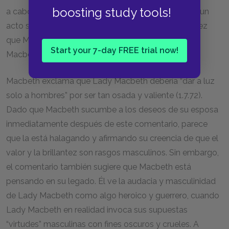
boosting study tools!
a cabo el plan con su capacidad para llevar a cabo un
acto sexual (1.7.38-41). A lo largo de la obra, cada vez
que Macbeth muestra signos de debilidad, Lady
Start your 7-day FREE trial now!
Macbeth insinúa que es menos hombre.
Macbeth exclama que Lady Macbeth debería “dar a luz
solo a hombres” por ser tan osada y valiente (1.7.72).
Dado que Macbeth sucumbe a los deseos de su esposa
inmediatamente después de este comentario, parece
que la está halagando y afirmando su creencia de que el
valor y la brillantez son rasgos masculinos. Sin embargo,
el comentario también sugiere que Macbeth está
pensando en su legado. Él ve la audacia y masculinidad
de Lady Macbeth como algo heroico y guerrero, cuando
Lady Macbeth en realidad invoca sus supuestas
“virtudes” masculinas con fines oscuros y crueles. A