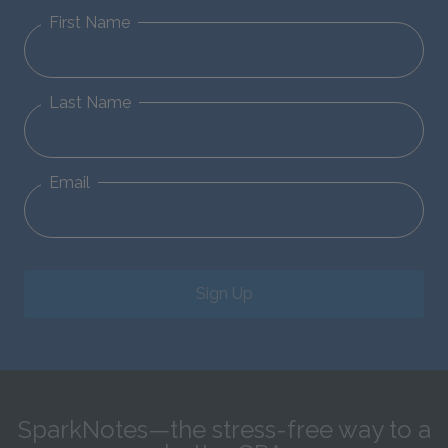
First Name
Last Name
Email
Sign Up
SparkNotes—the stress-free way to a