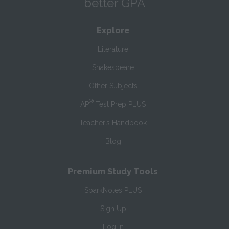
better GPA
Explore
Literature
Shakespeare
Other Subjects
®
AP
Test Prep PLUS
Teacher’s Handbook
Blog
Premium Study Tools
SparkNotes PLUS
Sign Up
Log In