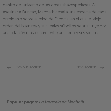
dentro del universo de las obras shakesperianas. Al
asesinar a Duncan, Macbeth desata una especie de caos
primigenio sobre el reino de Escocia, en el cual el viejo
orden del buen rey y sus leales súbditos se sustituye por
una relación más oscuro entre un tirano y sus víctimas.
Previous section
Next section
Acto Segundo: Escenas 1 y 2
Acto T
Popular pages:
La tragedia de Macbeth